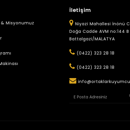
l
İletişim
 & Misyonumuz
Niyazi Mahallesi İnönü 
Doğa Cadde AVM no:144 B 
r
Battalgazi/MALATYA
gramı
(0422) 323 28 18
Makinası
(0422) 323 28 18
info@ortaklarkuyumcu